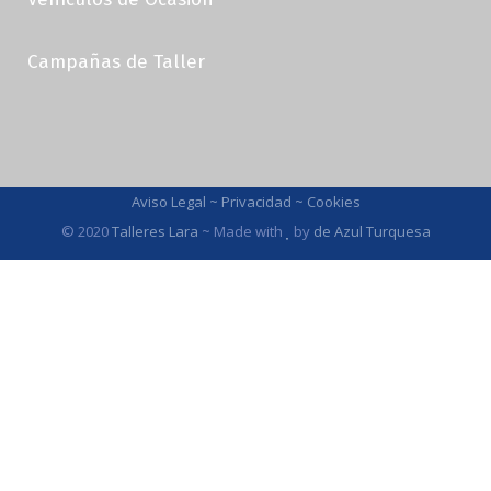
Campañas de Taller
Aviso Legal
~
Privacidad
~
Cookies
© 2020
Talleres Lara
~ Made with
by
de Azul Turquesa