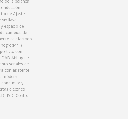
mo de la palanca
 conducción
o toque Ajuste
sin llave
 y espacio de
 de cambios de
mente calefactado
n negro(M/T)
portivo, con
IDAD Airbag de
iento señales de
ra con asistente
nte módem
a conductor y
rtas eléctrico
LD) IVD, Control