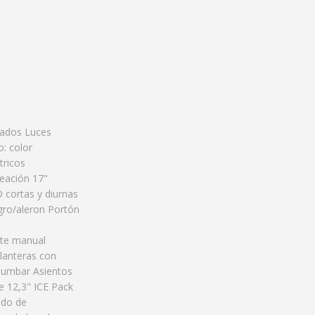
tados Luces
: color
tricos
leación 17"
 cortas y diurnas
egro/aleron Portón
te manual
elanteras con
 lumbar Asientos
e 12,3" ICE Pack
ado de