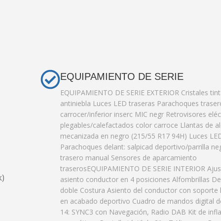
EQUIPAMIENTO DE SERIE
EQUIPAMIENTO DE SERIE EXTERIOR Cristales tin
antiniebla Luces LED traseras Parachoques trasero
carrocer/inferior inserc MIC negr Retrovisores eléc
plegables/calefactados color carroce Llantas de a
mecanizada en negro (215/55 R17 94H) Luces LED
Parachoques delant: salpicad deportivo/parrilla n
trasero manual Sensores de aparcamiento
traserosEQUIPAMIENTO DE SERIE INTERIOR Ajus
k)
asiento conductor en 4 posiciones Alfombrillas D
doble Costura Asiento del conductor con soporte
en acabado deportivo Cuadro de mandos digital d
14: SYNC3 con Navegación, Radio DAB Kit de infl