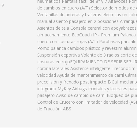
neumáticos Pantalla táctil de 8" y 7 Altavoces Po
ia
de cambios en cuero (A/T) Selector de modos de
Ventanillas delanteras y traseras eléctricas un sol
manual asiento pasajero en 2 posiciones Arranque 
Asientos de tela Consola central con apoyabrazos
almacenamiento EcoCoach IP - Premium Palanca
cuero con costuras rojas (A/T) Parabrisas parcial
o
Pomo palanca cambios plástico y revestim alumi
Suspensión deportiva Volante de 3 radios corte de
costuras en rojoEQUIPAMIENTO DE SERIE SEGUR
cortina laterales Asistente inteligente - reconocim
velocidad Ayuda de mantenimiento de carril Cáma
precolisión y frenado post impacto E-Call media
integrado MyKey Airbags frontales y laterales par
pasajero Aviso de cambio de carril Bloqueo de pue
Control de Crucero con limitador de velocidad (AS
de Tracción, ABS